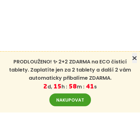
PRODLOUŽENO! ✨ 2+2 ZDARMA na ECO čisticí
tablety. Zaplatíte jen za 2 tablety a další 2 vám
automaticky přibalíme ZDARMA.
d,
h :
m :
s
2
15
58
40
NAKUPOVAT