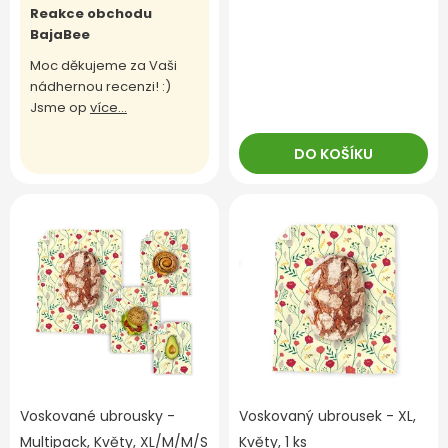
Reakce obchodu
BajaBee
Moc děkujeme za Vaši
nádhernou recenzi! :)
Jsme op
více...
DO KOŠÍKU
Voskované ubrousky -
Voskovaný ubrousek - XL,
Multipack, Květy, XL/M/M/S
Květy, 1 ks