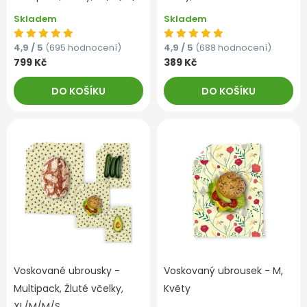
Skladem
Skladem
4,9 / 5
(695 hodnocení)
4,9 / 5
(688 hodnocení)
799 Kč
389 Kč
DO KOŠÍKU
DO KOŠÍKU
Voskované ubrousky -
Voskovaný ubrousek - M,
Multipack, Žluté včelky,
Květy
XL/M/M/S