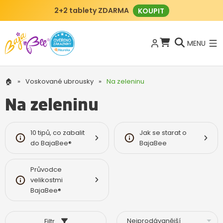
2+2 tablety ZDARMA
KOUPIT
MENU
🏠
»
Voskované ubrousky
»
Na zeleninu
Na zeleninu
10 tipů, co zabalit
Jak se starat o
do BajaBee®
BajaBee
Průvodce
velikostmi
BajaBee®
Filtr