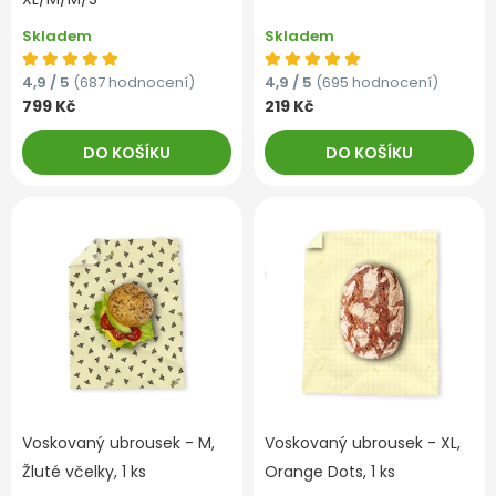
Skladem
Skladem
4,9 / 5
(687 hodnocení)
4,9 / 5
(695 hodnocení)
799 Kč
219 Kč
DO KOŠÍKU
DO KOŠÍKU
Voskovaný ubrousek - M,
Voskovaný ubrousek - XL,
Žluté včelky, 1 ks
Orange Dots, 1 ks