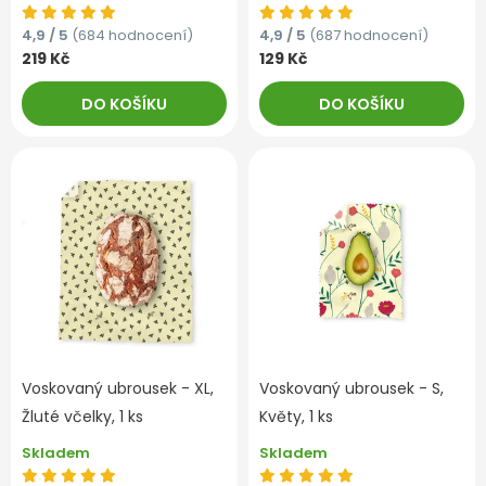
4,9 / 5
(684 hodnocení)
4,9 / 5
(687 hodnocení)
219 Kč
129 Kč
DO KOŠÍKU
DO KOŠÍKU
Voskovaný ubrousek - XL,
Voskovaný ubrousek - S,
Žluté včelky, 1 ks
Květy, 1 ks
Skladem
Skladem