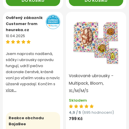
DO KOŠÍKU
DO KOŠÍKU
Ověřený zákazník
Customer from
heureka.cz
10.04.2025
Jsem naprosto nadšená,
sáčky i ubrousky opravdu
fungují, udrží pečivo
dokonale čerstvé, krásně
Voskované ubrousky -
voní po včelím vosku a navíc
Multipack, Bloom,
úžasně vypadají. Končím s
více...
XL/M/M/S
Skladem
4,9 / 5
(695 hodnocení)
Reakce obchodu
799 Kč
BajaBee