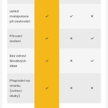
Lehká
manipulace
při cestování
Přírodní
složení
Bez zdraví
škodlivých
látek
Přispívání na
charitu
(zvířecí
útulky)