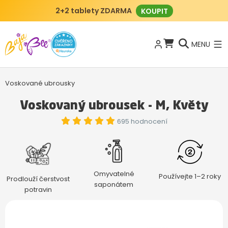
2+2 tablety ZDARMA
KOUPIT
MENU
Voskované ubrousky
Voskovaný ubrousek - M, Květy
695 hodnocení
Omyvatelné
Používejte 1–2 roky
Prodlouží čerstvost
saponátem
potravin