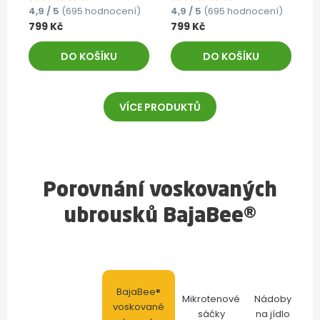
4,9 / 5
(695 hodnocení)
4,9 / 5
(695 hodnocení)
799 Kč
799 Kč
DO KOŠÍKU
DO KOŠÍKU
VÍCE PRODUKTŮ
Porovnání voskovaných
ubrousků BajaBee®
BajaBee®
Mikrotenové
Nádoby
voskované
sáčky
na jídlo