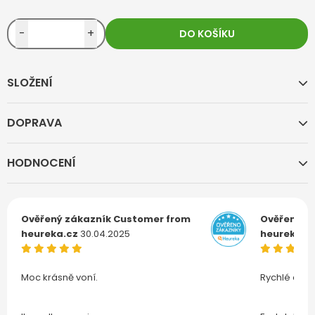
-
+
DO KOŠÍKU
SLOŽENÍ
DOPRAVA
HODNOCENÍ
Ověřený zákazník
Customer from
Ověřený z
heureka.cz
30.04.2025
heureka.c
Moc krásně voní.
Rychlé doru