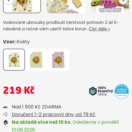
Voskované ubrousky prodlouží čerstvost potravin 2 až 5-
násobně a ročně vám ušetří tisíce korun.
Číst dále »
Vzor:
Květy
219 Kč
🚗
Nad 1 500 Kč ZDARMA
💨
Doručení 1–2 pracovní dny, od 79 Kč
🏠
Na skladě více než 10 ks.
Odešleme v pondělí
10.08.2026.