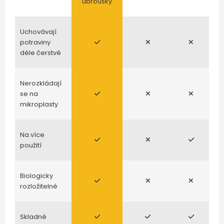
ubrousky
Uchovávají
potraviny
déle čerstvé
Nerozkládají
se na
mikroplasty
Na více
použití
Biologicky
rozložitelné
Skladné