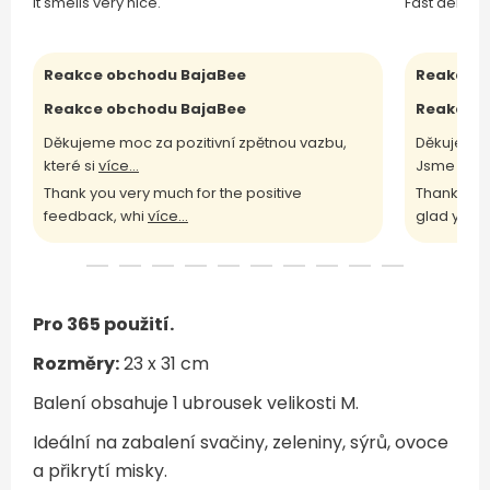
It smells very nice.
Fast deliver
Reakce obchodu BajaBee
Reakce o
Reakce obchodu BajaBee
Reakce o
Děkujeme moc za pozitivní zpětnou vazbu,
Děkujeme 
které si
více...
Jsme rádi
Thank you very much for the positive
Thank you 
feedback, whi
více...
glad yo
víc
Pro 365 použití.
Rozměry:
23 x 31 cm
Balení obsahuje 1 ubrousek velikosti M.
Ideální na zabalení svačiny, zeleniny, sýrů, ovoce
a přikrytí misky.