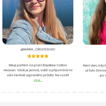
@MARIA_CREATESUGC
Miluji parfém na praní BajaBee Cotton
Není den, kdy 
Heaven. Vůně je jemná, svěží a připomíná mi
už tuto činno
vůni čerstvě vypraného prádla. Na rozdíl
po 
více...