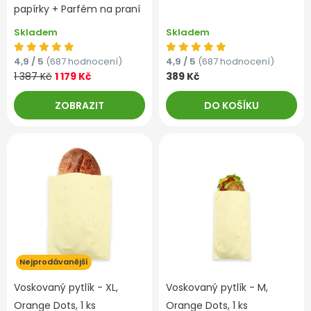
papírky + Parfém na praní
Skladem
Skladem
4,9 / 5
(687 hodnocení)
4,9 / 5
(687 hodnocení)
1 387 Kč
1 179 Kč
389 Kč
ZOBRAZIT
DO KOŠÍKU
Nejprodávanější
Voskovaný pytlík - XL,
Voskovaný pytlík - M,
Orange Dots, 1 ks
Orange Dots, 1 ks