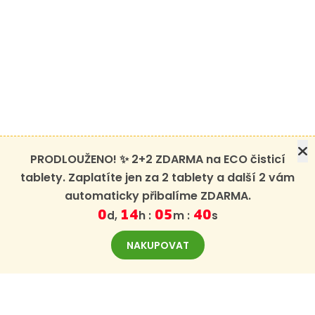
PRODLOUŽENO! ✨ 2+2 ZDARMA na ECO čisticí
tablety. Zaplatíte jen za 2 tablety a další 2 vám
automaticky přibalíme ZDARMA.
d,
h :
m :
s
0
14
05
40
NAKUPOVAT