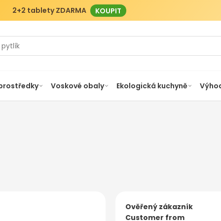
2+2 tablety ZDARMA
KOUPIT
 prostředky
Voskové obaly
Ekologická kuchyně
Výhod
Ověřený zákazník
Customer from