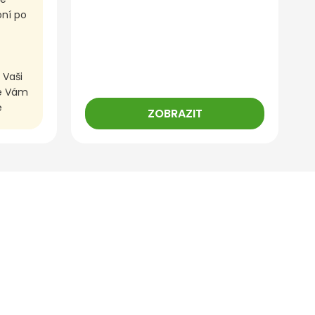
oní po
 Vaši
me Vám
e
ZOBRAZIT