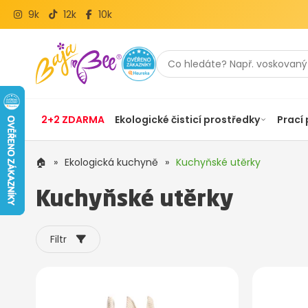
9k
12k
10k
2+2 ZDARMA
Ekologické čisticí prostředky
Prací
🏠
»
Ekologická kuchyně
»
Kuchyňské utěrky
Kuchyňské utěrky
Filtr