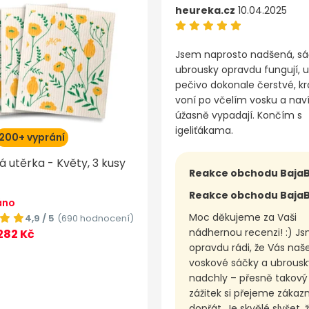
heureka.cz
10.04.2025
Jsem naprosto nadšená, sá
ubrousky opravdu fungují, u
pečivo dokonale čerstvé, k
voní po včelím vosku a nav
úžasně vypadají. Končím s
igeliťákama.
200+ vyprání
 utěrka - Květy, 3 kusy
Reakce obchodu Baja
Reakce obchodu Baja
áno
Moc děkujeme za Vaši
4,9 / 5
(690 hodnocení)
nádhernou recenzi! :) J
282 Kč
opravdu rádi, že Vás naš
voskové sáčky a ubrousk
nadchly – přesně takový
zážitek si přejeme záka
dopřát. Je skvělé slyšet, 