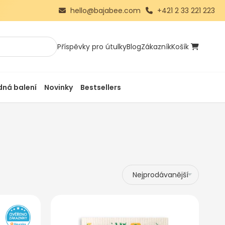
hello@bajabee.com
+421 2 33 221 223
Příspěvky pro útulky
Blog
Zákazník
Košík
ná balení
Novinky
Bestsellers