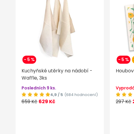
- 5 %
- 5 %
Kuchyňské utěrky na nádobí -
Houbová
Waffle, 3ks
Posledních 9 ks.
Vyprod
4,9 / 5
(684 hodnocení)
659 Kč
629 Kč
297 Kč