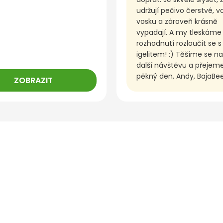
udržují pečivo čerstvé, v
vosku a zároveň krásně
vypadají. A my tleskáme
rozhodnutí rozloučit se s
igelitem! :) Těšíme se na
další návštěvu a přeje
pěkný den, Andy, BajaBe
ZOBRAZIT