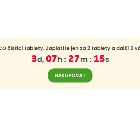
čisticí tablety. Zaplatíte jen za 2 tablety a další 2
d,
h :
m :
s
3
07
27
15
NAKUPOVAT