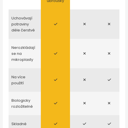
ubrousky
Uchovávají
potraviny
déle čerstvé
Nerozkládají
se na
mikroplasty
Na více
použití
Biologicky
rozložitelné
Skladné