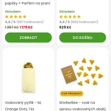
papírky + Parfém na praní
Skladem
Skladem
4,9 / 5
(687 hodnocení)
4,9 / 5
(693 hodnocení)
1 387 Kč
1 179 Kč
629 Kč
ZOBRAZIT
DO KOŠÍKU
TOP PRODUKT
Voskovaný pytlík - M,
WorkerBee - vosk na
Orange Dots, 1 ks
opravu voskovaných obalů