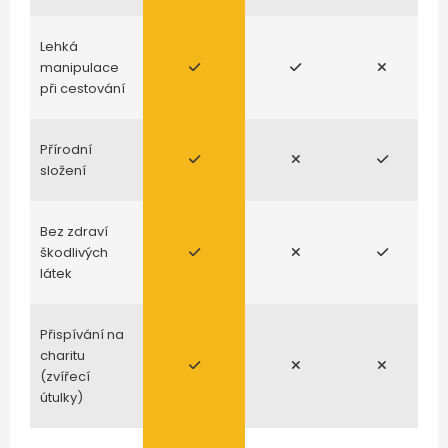
Lehká
manipulace
při cestování
Přírodní
složení
Bez zdraví
škodlivých
látek
Přispívání na
charitu
(zvířecí
útulky)