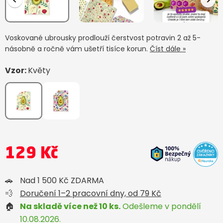
Voskované ubrousky prodlouží čerstvost potravin 2 až 5-
násobně a ročně vám ušetří tisíce korun.
Číst dále »
Vzor:
Květy
129 Kč
🚗
Nad 1 500 Kč ZDARMA
💨
Doručení 1–2 pracovní dny, od 79 Kč
🏠
Na skladě více než 10 ks.
Odešleme v pondělí
10.08.2026.