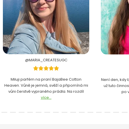
@MARIA_CREATESUGC
Miluji parfém na praní BajaBee Cotton
Není den, kdy 
Heaven. Vůně je jemná, svěží a připomíná mi
už tuto činno
vůni čerstvě vypraného prádla. Na rozdíl
po 
více...