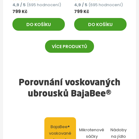
4,9 / 5
(695 hodnocení)
4,9 / 5
(695 hodnocení)
799 Kč
799 Kč
DO KOŠÍKU
DO KOŠÍKU
VÍCE PRODUKTŮ
Porovnání voskovaných
ubrousků BajaBee®
BajaBee®
Mikrotenové
Nádoby
voskované
sáčky
na jídlo