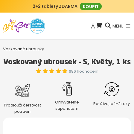
2+2 tablety ZDARMA
KOUPIT
MENU
Voskované ubrousky
Voskovaný ubrousek - S, Květy, 1 ks
686 hodnocení
Omyvatelné
Používejte 1–2 roky
Prodlouží čerstvost
saponátem
potravin