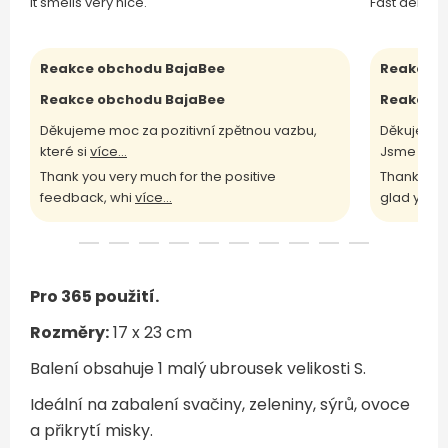
It smells very nice.
Fast deliver
Reakce obchodu BajaBee
Reakce o
Reakce obchodu BajaBee
Reakce o
Děkujeme moc za pozitivní zpětnou vazbu,
Děkujeme 
které si
více...
Jsme rádi
Thank you very much for the positive
Thank you 
feedback, whi
více...
glad yo
víc
Pro 365 použití.
Rozměry:
17 x 23 cm
Balení obsahuje 1 malý ubrousek velikosti S.
Ideální na zabalení svačiny, zeleniny, sýrů, ovoce
a přikrytí misky.