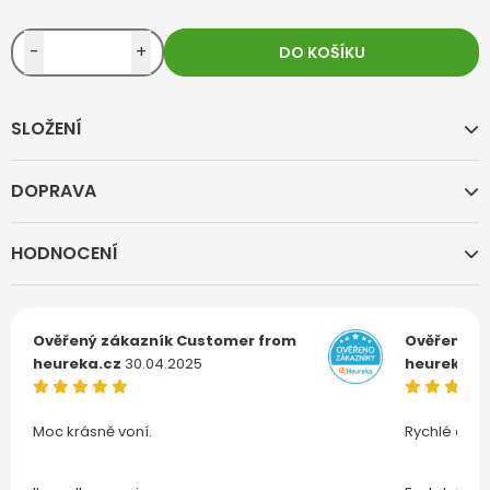
-
+
DO KOŠÍKU
SLOŽENÍ
DOPRAVA
HODNOCENÍ
Ověřený zákazník
Customer from
Ověřený z
heureka.cz
30.04.2025
heureka.c
Moc krásně voní.
Rychlé doru