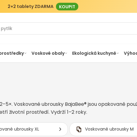
2+2 tablety ZDARMA
KOUPIT
 prostředky
Voskové obaly
Ekologická kuchyně
Výhod
 2–5×. Voskované ubrousky BajaBee® jsou opakovaně použ
tří životní prostředí. Vydrží 1–2 roky.
ované ubrousky XL
Voskované ubrousky M