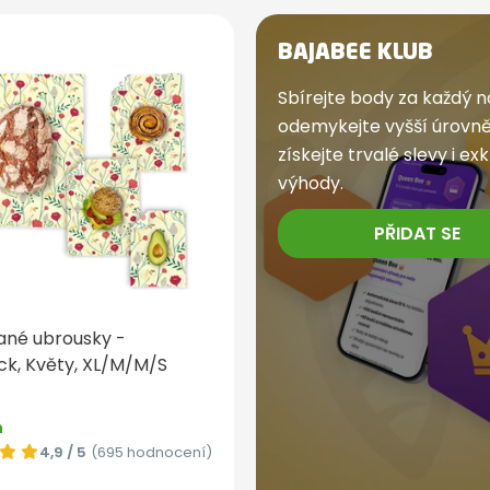
BAJABEE KLUB
Sbírejte body za každý n
odemykejte vyšší úrovně
získejte trvalé slevy i exk
výhody.
PŘIDAT SE
ané ubrousky -
ck, Květy, XL/M/M/S
m
4,9 / 5
(695 hodnocení)