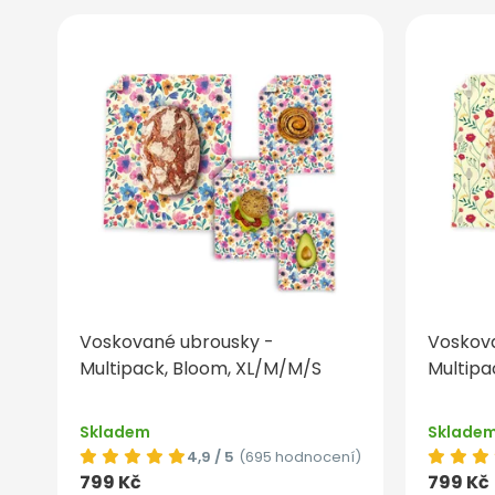
Voskované ubrousky -
Voskov
Multipack, Bloom, XL/M/M/S
Multipa
Skladem
Sklade
4,9 / 5
(695 hodnocení)
799 Kč
799 Kč