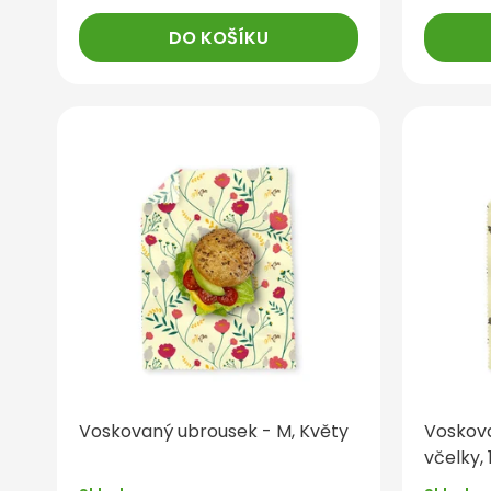
DO KOŠÍKU
Voskovaný ubrousek - M, Květy
Voskova
včelky, 