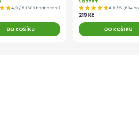
m
Skladem
4,9 / 5
(688 hodnocení)
4,9 / 5
(684 h
219 Kč
DO KOŠÍKU
DO KOŠÍKU