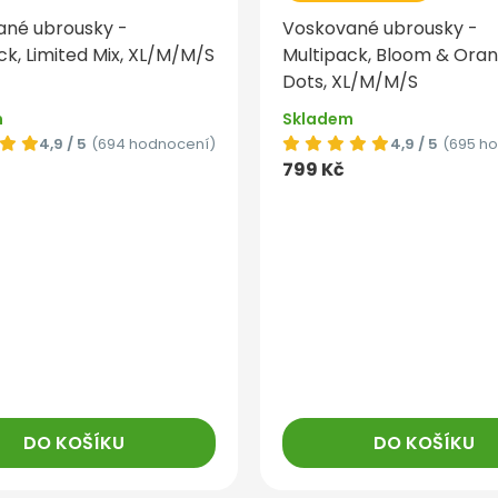
ané ubrousky -
Voskované ubrousky -
ck, Limited Mix, XL/M/M/S
Multipack, Bloom & Ora
Dots, XL/M/M/S
m
Skladem
4,9 / 5
(694 hodnocení)
4,9 / 5
(695 h
799 Kč
DO KOŠÍKU
DO KOŠÍKU