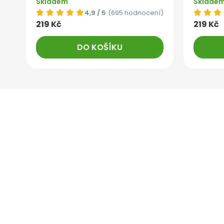
Skladem
Sklade
4,9 / 5
(695 hodnocení)
219 Kč
219 Kč
DO KOŠÍKU