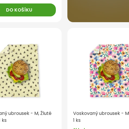
DO KOŠÍKU
ný ubrousek - M, Žluté
Voskovaný ubrousek - M
1 ks
1 ks