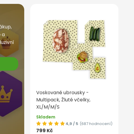
ákup,
 a
luzivní
Voskované ubrousky -
Multipack, Žluté včelky,
XL/M/M/S
Skladem
4,9 / 5
(687 hodnocení)
799 Kč