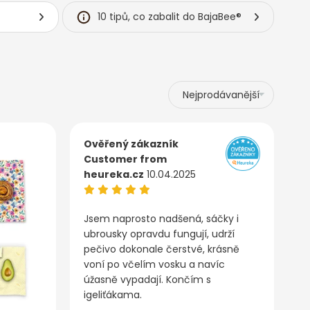
10 tipů, co zabalit do BajaBee®
Ověřený zákazník
Customer from
heureka.cz
10.04.2025
Jsem naprosto nadšená, sáčky i
ubrousky opravdu fungují, udrží
pečivo dokonale čerstvé, krásně
voní po včelím vosku a navíc
úžasně vypadají. Končím s
igeliťákama.