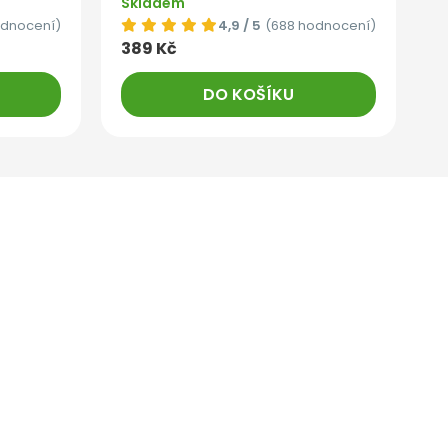
Skladem
odnocení)
4,9 / 5
(688 hodnocení)
389 Kč
DO KOŠÍKU