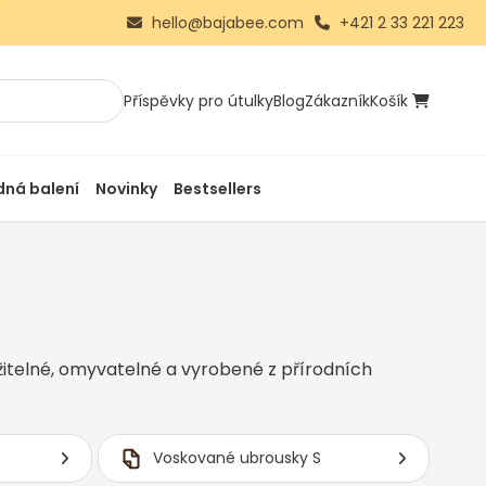
hello@bajabee.com
+421 2 33 221 223
Příspěvky pro útulky
Blog
Zákazník
Košík
ná balení
Novinky
Bestsellers
itelné, omyvatelné a vyrobené z přírodních
Voskované ubrousky S