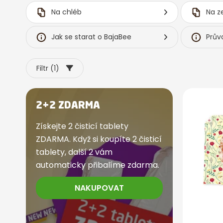
Na chléb
Na z
Jak se starat o BajaBee
Prův
Filtr (1)
2+2 ZDARMA
Získejte 2 čisticí tablety
ZDARMA. Když si koupíte 2 čisticí
tablety, další 2 vám
automaticky přibalíme zdarma.
NAKUPOVAT