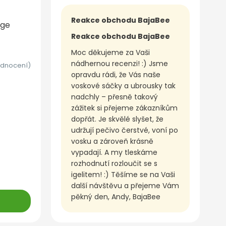
Reakce obchodu BajaBee
nge
Reakce obchodu BajaBee
Moc děkujeme za Vaši
nádhernou recenzi! :) Jsme
odnocení)
opravdu rádi, že Vás naše
voskové sáčky a ubrousky tak
nadchly – přesně takový
zážitek si přejeme zákazníkům
dopřát. Je skvělé slyšet, že
udržují pečivo čerstvé, voní po
vosku a zároveň krásně
vypadají. A my tleskáme
rozhodnutí rozloučit se s
igelitem! :) Těšíme se na Vaši
další návštěvu a přejeme Vám
pěkný den, Andy, BajaBee