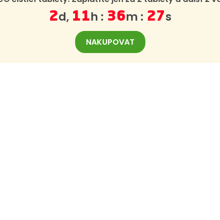
d,
h :
m :
s
2
11
36
26
NAKUPOVAT
TNÍ INFORMACE
DŮLEŽITÉ ODKAZY
jabee.com
Nejčastější dotazy