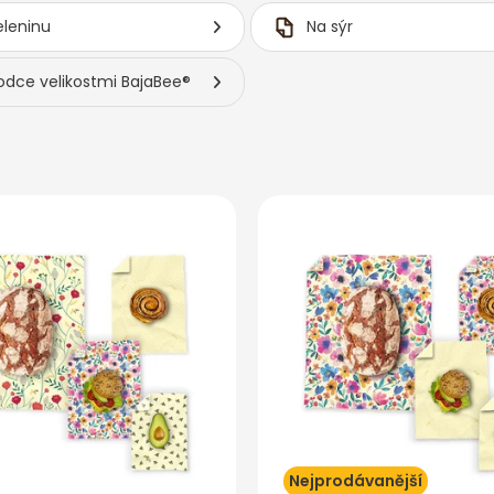
eleninu
Na sýr
odce velikostmi BajaBee®
Nejprodávanější