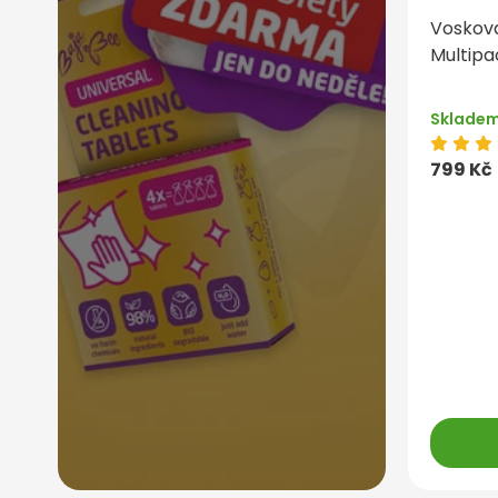
Voskov
Multipa
Sklade
799 Kč