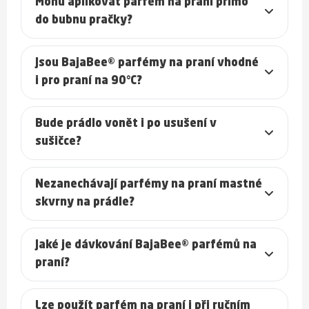
Mohu aplikovat parfém na praní přímo
do bubnu pračky?
Jsou BajaBee® parfémy na praní vhodné
i pro praní na 90°C?
Bude prádlo vonět i po usušení v
sušičce?
Nezanechávají parfémy na praní mastné
skvrny na prádle?
Jaké je dávkování BajaBee® parfémů na
praní?
Lze použít parfém na praní i při ručním