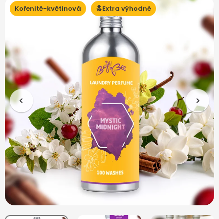
Kořenitě-květinová
🔝Extra výhodné