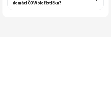
domácí ČOV/biočističku?