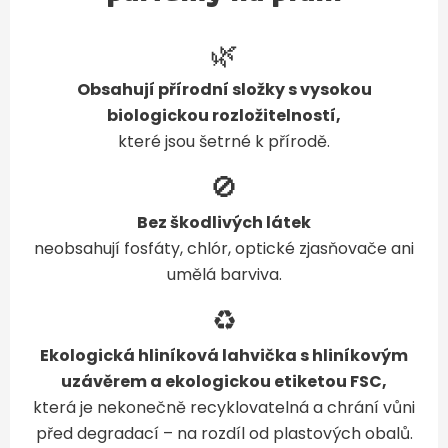
🌿
Obsahují přírodní složky s vysokou
biologickou rozložitelností,
které jsou šetrné k přírodě.
🚫
Bez škodlivých látek
neobsahují fosfáty, chlór, optické zjasňovače ani
umělá barviva.
♻️
Ekologická hliníková lahvička s hliníkovým
uzávěrem a ekologickou etiketou FSC,
která je nekonečně recyklovatelná a chrání vůni
před degradací – na rozdíl od plastových obalů.