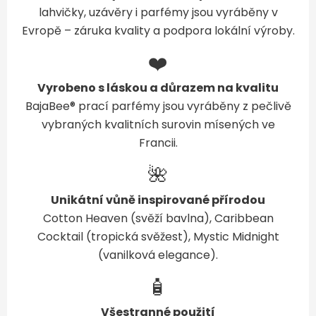
lahvičky, uzávěry i parfémy jsou vyráběny v
Evropě – záruka kvality a podpora lokální výroby.
❤️
Vyrobeno s láskou a důrazem na kvalitu
BajaBee® prací parfémy jsou vyráběny z pečlivě
vybraných kvalitních surovin mísených ve
Francii.
🌺
Unikátní vůně inspirované přírodou
Cotton Heaven (svěží bavlna), Caribbean
Cocktail (tropická svěžest), Mystic Midnight
(vanilková elegance).
🧴
Všestranné použití