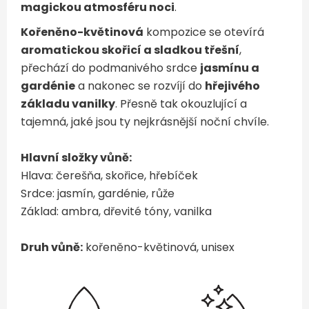
magickou atmosféru noci
.
Kořeněno-květinová
kompozice se otevírá
aromatickou skořicí a sladkou třešní
,
přechází do podmanivého srdce
jasmínu a
gardénie
a nakonec se rozvíjí do
hřejivého
základu vanilky
. Přesně tak okouzlující a
tajemná, jaké jsou ty nejkrásnější noční chvíle.
Hlavní složky vůně:
Hlava: čerešňa, skořice, hřebíček
Srdce: jasmín, gardénie, růže
Základ: ambra, dřevité tóny, vanilka
Druh vůně:
kořeněno-květinová, unisex