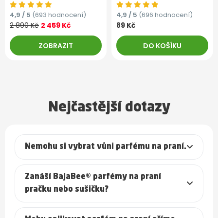
4,9 / 5
(693 hodnocení)
4,9 / 5
(696 hodnocení)
2 890 Kč
2 459 Kč
89 Kč
ZOBRAZIT
DO KOŠÍKU
Nejčastější dotazy
Nemohu si vybrat vůni parfému na praní.
Zanáší BajaBee® parfémy na praní
pračku nebo sušičku?