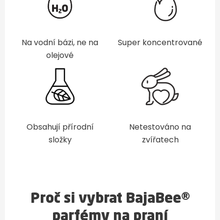
Na vodní bázi, ne na
Super koncentrované
olejové
Obsahují přírodní
Netestováno na
složky
zvířatech
Proč si vybrat BajaBee®
parfémy na praní