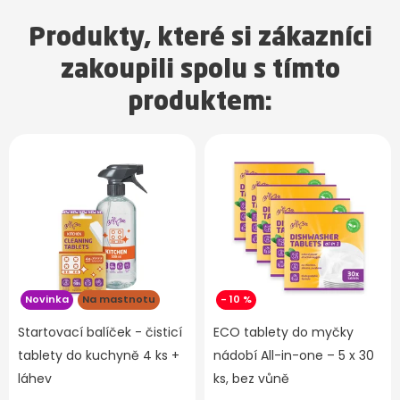
Produkty, které si zákazníci
zakoupili spolu s tímto
produktem:
Novinka
Na mastnotu
- 10 %
Startovací balíček - čisticí
ECO tablety do myčky
tablety do kuchyně 4 ks +
nádobí All-in-one – 5 x 30
láhev
ks, bez vůně