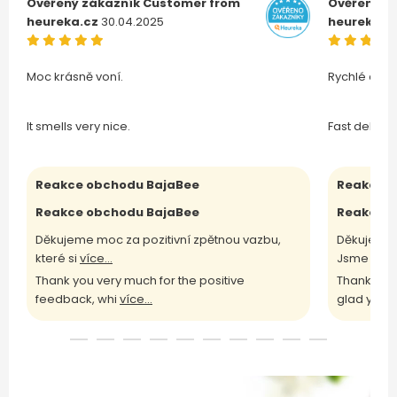
Ověřený zákazník
Customer from
Ověřený z
heureka.cz
30.04.2025
heureka.c
Moc krásně voní.
Rychlé doru
It smells very nice.
Fast deliver
Reakce obchodu BajaBee
Reakce o
Reakce obchodu BajaBee
Reakce o
Děkujeme moc za pozitivní zpětnou vazbu,
Děkujeme 
které si
více...
Jsme rádi
Thank you very much for the positive
Thank you 
feedback, whi
více...
glad yo
víc