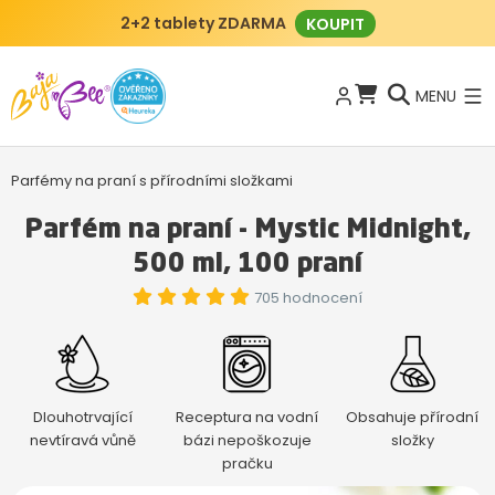
2+2 tablety ZDARMA
KOUPIT
MENU
Parfémy na praní s přírodními složkami
Parfém na praní - Mystic Midnight,
500 ml, 100 praní
705 hodnocení
Dlouhotrvající
Receptura na vodní
Obsahuje přírodní
nevtíravá vůně
bázi nepoškozuje
složky
pračku