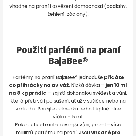
vhodné na praní i osvěžení domácnosti (podlahy,
žehlení, záclony).
Použití parfémů na praní
BajaBee®
Parfémy na praní BajaBee® jednoduše
přidáte
do přihrádky na aviváž
. Nízká dávka –
jen 10 ml
na 8 kg prádla
– zajistí dokonalou svěžest a vůni,
která přetrvá i po sušení, ať už v sušičce nebo na
vzduchu. Použijte odměrku nebo 1 úplně plné
víčko = 5 ml.
Pokud chcete intenzivnější vůni, přidejte více
mililitrů parfému na praní. Jsou
vhodné pro