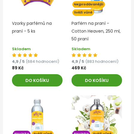
Nejprodávanější
Svěží vůně
Vzorky parfémů na
Parfém na praní -
praní - 5 ks
Cotton Heaven, 250 ml,
50 praní
Skladem
Skladem
4,9 / 5
(684 hodnocení)
4,9 / 5
(883 hodnocení)
89 Kč
469 Kč
DO KOŠÍKU
DO KOŠÍKU
Novinka
Svěží vůně
Novinka
Svěží vůně