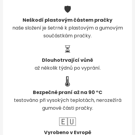
🛡️
Neškodí plastovým částem pračky
naše složení je šetrné k plastovým a gumovým
součástkám pračky.
⏳
Dlouhotrvající vůně
až několik týdnů po vyprání.
🌡️
Bezpečné praní až na 90 °C
testováno při vysokých teplotách, nerozežírá
gumové části pračky.
🇪🇺
Vyrobeno v Evropě