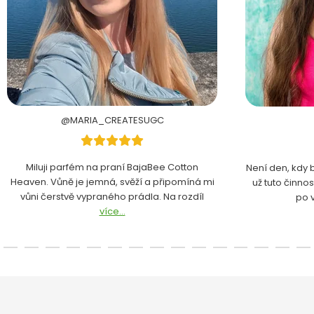
@MARIA_CREATESUGC
Miluji parfém na praní BajaBee Cotton
Není den, kdy 
Heaven. Vůně je jemná, svěží a připomíná mi
už tuto činno
vůni čerstvě vypraného prádla. Na rozdíl
po 
více...