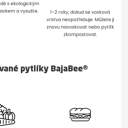
odě s ekologickým
ravkem a vysušte.
1–2 roky, dokud se vosková
vrstva neopotřebuje. Můžete ji
znovu navoskovat nebo pytlík
zkompostovat.
vané pytlíky BajaBee®