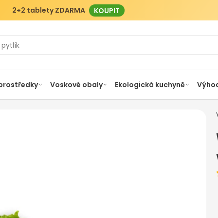
2+2 tablety ZDARMA
KOUPIT
 prostředky
Voskové obaly
Ekologická kuchyně
Výhod