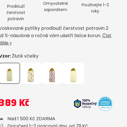
Omyvatelné
Používejte 1–2
Prodlouží
saponátem
roky
čerstvost
potravin
Voskované pytlíky prodlouží čerstvost potravin 2
až 5-násobně a ročně vám ušetří tisíce korun.
Číst
dále »
Vzor:
Žluté včelky
389 Kč
🚗
Nad 1 500 Kč ZDARMA
💨
Doručení 1–2 pracovní dny, od 79 Kč