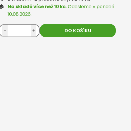
🏠
Na skladě více než 10 ks.
Odešleme v pondělí
10.08.2026.
-
+
DO KOŠÍKU
Customer from
Ověřený zákazník
Customer fro
025
heureka.cz
20.04.2025