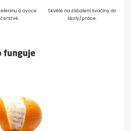
zeleninu a ovoce
Skvělé na zabalení svačiny do
 čerstvé.
školy/práce.
o funguje