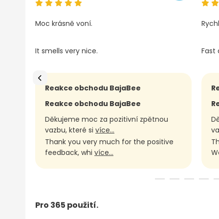
Moc krásně voní.
Rych
It smells very nice.
Fast 
Reakce obchodu BajaBee
R
Reakce obchodu BajaBee
R
Děkujeme moc za pozitivní zpětnou
Dě
vazbu, které si
více...
va
Thank you very much for the positive
Th
feedback, whi
více...
We
Pro 365 použití.