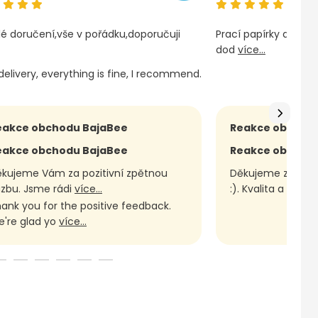
lé doručení,vše v pořádku,doporučuji
Prací papírky a oleje
dod
více...
delivery, everything is fine, I recommend.
eakce obchodu BajaBee
Reakce obchod
eakce obchodu BajaBee
Reakce obchod
kujeme Vám za pozitivní zpětnou
Děkujeme za hod
zbu. Jsme rádi
více...
:). Kvalita a r
více..
ank you for the positive feedback.
're glad yo
více...