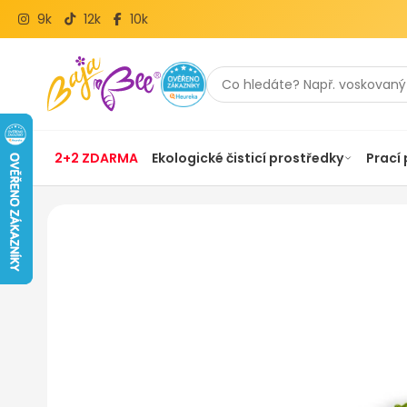
9k
12k
10k
2+2 ZDARMA
Ekologické čisticí prostředky
Prací