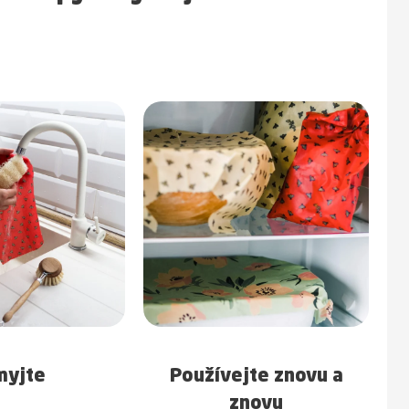
Používejte znovu a
myjte
znovu