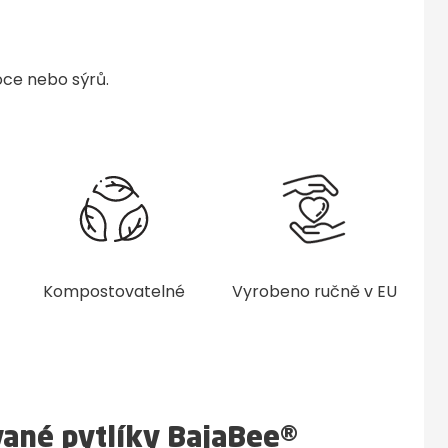
voce nebo sýrů.
Kompostovatelné
Vyrobeno ručně v EU
vané pytlíky BajaBee®