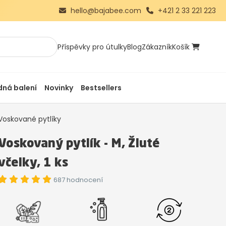
hello@bajabee.com
+421 2 33 221 223
Příspěvky pro útulky
Blog
Zákazník
Košík
ná balení
Novinky
Bestsellers
Voskované pytlíky
Voskovaný pytlík - M, Žluté
včelky, 1 ks
687 hodnocení