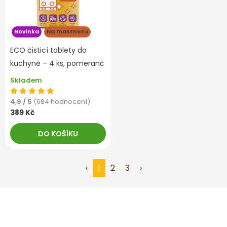
Novinka
Na mastnotu
ECO čisticí tablety do
kuchyně – 4 ks, pomeranč
Skladem
4,9 / 5
(684 hodnocení)
389 Kč
DO KOŠÍKU
‹
1
2
3
›