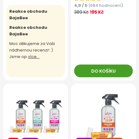
4,9 / 5
(684 hodnocení)
Reakce obchodu
389 Kč
195 Kč
BajaBee
Reakce obchodu
BajaBee
Moc děkujeme za Vaši
nádhernou recenzi! :)
Jsme op
více...
DO KOŠÍKU