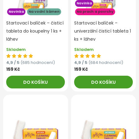
Novinka
Novinka
Na vodní kámen
Na prach a povrchy
Startovací balíček – čisticí
Startovací balíček –
tableta do koupelny 1 ks +
univerzální čisticí tableta 1
láhev
ks + láhev
Skladem
Skladem
4,9 / 5
(685 hodnocení)
4,9 / 5
(684 hodnocení)
159 Kč
159 Kč
DO KOŠÍKU
DO KOŠÍKU