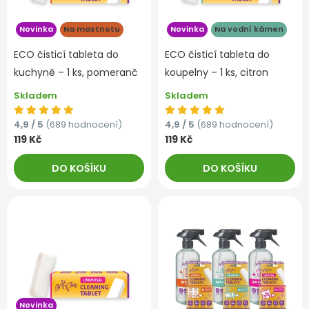
Novinka
Na mastnotu
Novinka
Na vodní kámen
ECO čisticí tableta do
ECO čisticí tableta do
kuchyně – 1 ks, pomeranč
koupelny – 1 ks, citron
Skladem
Skladem
4,9 / 5
(689 hodnocení)
4,9 / 5
(689 hodnocení)
119 Kč
119 Kč
DO KOŠÍKU
DO KOŠÍKU
Novinka