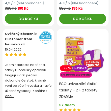
4,9 / 5
(684 hodnocení)
4,9 / 5
(684 hodnocení)
389 Kč
195 Kč
389 Kč
195 Kč
DO KOŠÍKU
DO KOŠÍKU
Ověřený zákazník
Customer from
heureka.cz
10.04.2025
Jsem naprosto nadšená,
- 50 %
Novinka
sáčky i ubrousky opravdu
Na prach a povrchy
fungují, udrží pečivo
dokonale čerstvé, krásně
ECO univerzální čisticí
voní po včelím vosku a navíc
tablety – 2 + 2 tablety
úžasně vypadají. Končím s
více...
ZDARMA
Skladem