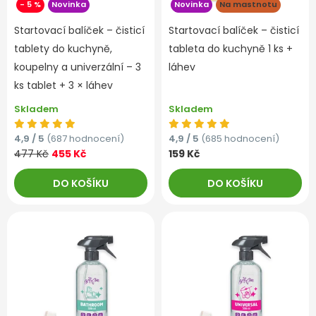
- 5 %
Novinka
Novinka
Na mastnotu
Startovací balíček – čisticí
Startovací balíček – čisticí
tablety do kuchyně,
tableta do kuchyně 1 ks +
koupelny a univerzální – 3
láhev
ks tablet + 3 × láhev
Skladem
Skladem
4,9 / 5
(687 hodnocení)
4,9 / 5
(685 hodnocení)
477 Kč
455 Kč
159 Kč
DO KOŠÍKU
DO KOŠÍKU