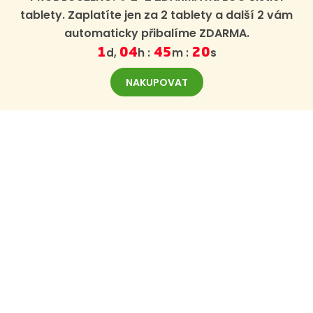
tablety. Zaplatíte jen za 2 tablety a další 2 vám
automaticky přibalíme ZDARMA.
d,
h :
m :
s
1
04
45
19
NAKUPOVAT
ODBĚR NOVINEK
Zaregistrujte se k odběru novinek BajaBee