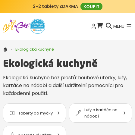
2+2 tablety ZDARMA
KOUPIT
MENU
🏠
»
Ekologická kuchyně
Ekologická kuchyně
Ekologická kuchyně bez plastů: houbové utěrky, lufy,
kartáče na nádobí a další udržitelní pomocníci pro
každodenní použití.
Lufy a kartáče na
Tablety do myčky
nádobí