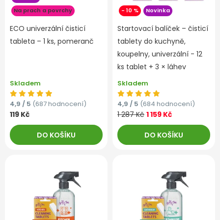
Na prach a povrchy
- 10 %
Novinka
ECO univerzální čisticí
Startovací balíček – čisticí
tableta – 1 ks, pomeranč
tablety do kuchyně,
koupelny, univerzální - 12
ks tablet + 3 × láhev
Skladem
Skladem
4,9 / 5
(687 hodnocení)
4,9 / 5
(684 hodnocení)
119 Kč
1 287 Kč
1 159 Kč
DO KOŠÍKU
DO KOŠÍKU