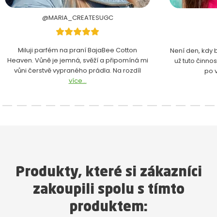
@MARIA_CREATESUGC
Miluji parfém na praní BajaBee Cotton
Není den, kdy 
Heaven. Vůně je jemná, svěží a připomíná mi
už tuto činno
vůni čerstvě vypraného prádla. Na rozdíl
po 
více...
Produkty, které si zákazníci
zakoupili spolu s tímto
produktem: