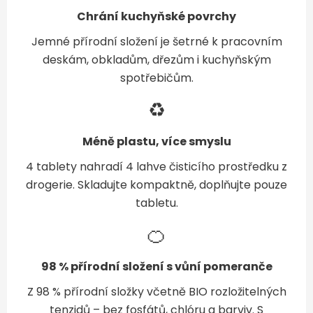
Chrání kuchyňské povrchy
Jemné přírodní složení je šetrné k pracovním
deskám, obkladům, dřezům i kuchyňským
spotřebičům.
♻️
Méně plastu, více smyslu
4 tablety nahradí 4 lahve čisticího prostředku z
drogerie. Skladujte kompaktně, doplňujte pouze
tabletu.
🍊
98 % přírodní složení s vůní pomeranče
Z 98 % přírodní složky včetně BIO rozložitelných
tenzidů – bez fosfátů, chlóru a barviv. S