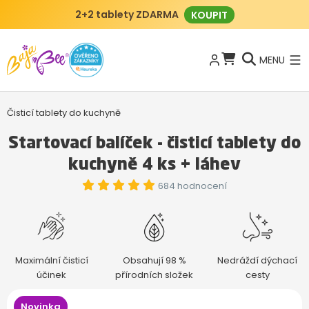
BajaBee klub
JAK TO FUNGUJE?
MENU
Čisticí tablety do kuchyně
Startovací balíček - čisticí tablety do
kuchyně 4 ks + láhev
684 hodnocení
Maximální čisticí
Obsahují 98 %
Nedráždí dýchací
účinek
přírodních složek
cesty
Novinka