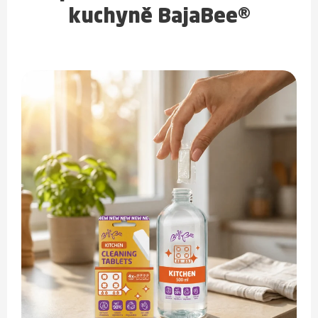
kuchyně BajaBee®