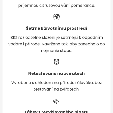
příjemnou citrusovou vůní pomeranče.
🌍
Šetrné k životnímu prostředí
BIO rozložitelné složení je šetrnější k odpadním
vodám i přírodě. Navrženo tak, aby zanechalo co
nejmenší stopu.
🐰
Netestováno na zvířatech
Vyrobeno s ohledem na přírodu i člověka, bez
testování na zvířatech.
🌿
Láhev z recyklovaného plastu