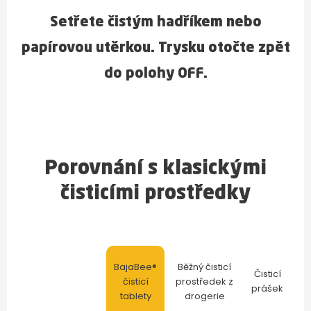
Setřete čistým hadříkem nebo
papírovou utěrkou. Trysku otočte zpět
do polohy OFF.
Porovnání s klasickými
čisticími prostředky
BajaBee®
Běžný čisticí
Čisticí
čisticí
prostředek z
prášek
tablety
drogerie