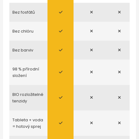
Bez fosfátů
Bez chlóru
Bez barviv
98 % přírodní
složení
BIO rozložitelné
tenzidy
Tableta + voda
= hotový sprej