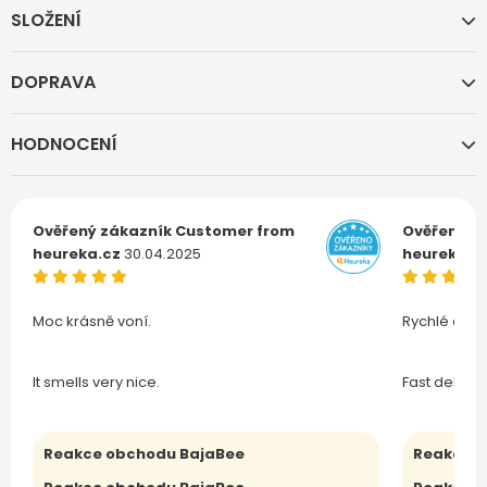
SLOŽENÍ
DOPRAVA
HODNOCENÍ
Ověřený zákazník
Customer from
Ověřený z
heureka.cz
30.04.2025
heureka.c
Moc krásně voní.
Rychlé doru
It smells very nice.
Fast deliver
Reakce obchodu BajaBee
Reakce o