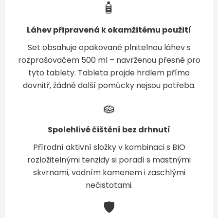
🧴
Láhev připravená k okamžitému použití
Set obsahuje opakovaně plnitelnou láhev s
rozprašovačem 500 ml – navrženou přesně pro
tyto tablety. Tableta projde hrdlem přímo
dovnitř, žádné další pomůcky nejsou potřeba.
🧽
Spolehlivé čištění bez drhnutí
Přírodní aktivní složky v kombinaci s BIO
rozložitelnými tenzidy si poradí s mastnými
skvrnami, vodním kamenem i zaschlými
nečistotami.
🛡️