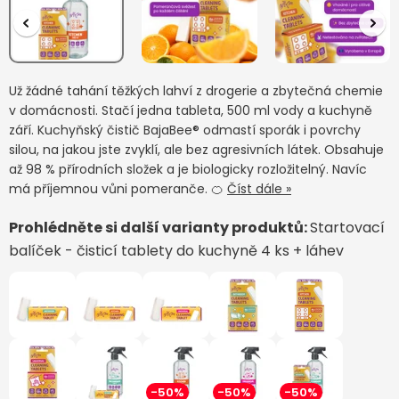
Už žádné tahání těžkých lahví z drogerie a zbytečná chemie
v domácnosti. Stačí jedna tableta, 500 ml vody a kuchyně
září. Kuchyňský čistič BajaBee® odmastí sporák i povrchy
silou, na jakou jste zvyklí, ale bez agresivních látek. Obsahuje
až 98 % přírodních složek a je biologicky rozložitelný. Navíc
má příjemnou vůni pomeranče. 🍊
Číst dále »
Prohlédněte si další varianty produktů:
Startovací
balíček - čisticí tablety do kuchyně 4 ks + láhev
-50%
-50%
-50%