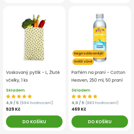
Nejprodávanější
Svěží vůně
Voskovaný pytlík - L, Žluté
Parfém na praní - Cotton
včelky, 1 ks
Heaven, 250 ml, 50 praní
Skladem
Skladem
4,9 / 5
(694 hodnocení)
4,9 / 5
(883 hodnocení)
529 Kč
469 Kč
DO KOŠÍKU
DO KOŠÍKU