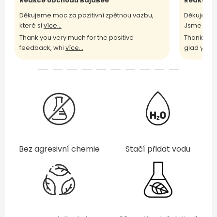
Reakce obchodu BajaBee
Reakce o
Děkujeme moc za pozitivní zpětnou vazbu,
Děkujeme 
které si
více...
Jsme rádi
Thank you very much for the positive
Thank you 
feedback, whi
více...
glad yo
víc
Bez agresivní chemie
Stačí přidat vodu