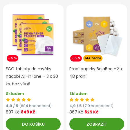
- 5 %
- 5 %
144 praní
ECO tablety do myčky
Prací papírky BajaBee - 3 x
nádobí All-in-one – 3 x 30
48 praní
ks, bez vůně
Skladem
Skladem
4,9 / 5
(684 hodnocení)
4,9 / 5
(719 hodnocení)
897 Kč
849 Kč
867 Kč
825 Kč
DO KOŠÍKU
ZOBRAZIT