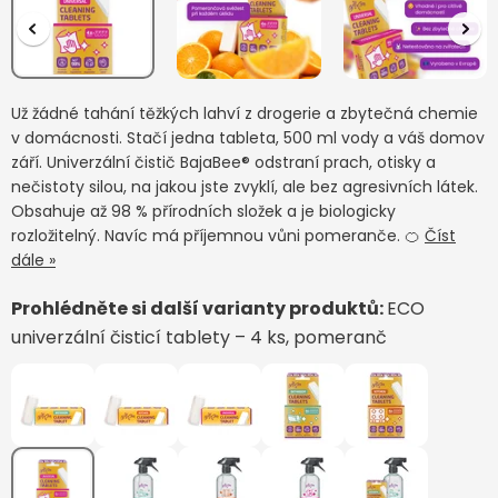
Už žádné tahání těžkých lahví z drogerie a zbytečná chemie
v domácnosti. Stačí jedna tableta, 500 ml vody a váš domov
září. Univerzální čistič BajaBee® odstraní prach, otisky a
nečistoty silou, na jakou jste zvyklí, ale bez agresivních látek.
Obsahuje až 98 % přírodních složek a je biologicky
rozložitelný. Navíc má příjemnou vůni pomeranče. 🍊
Číst
dále »
Prohlédněte si další varianty produktů:
ECO
univerzální čisticí tablety – 4 ks, pomeranč