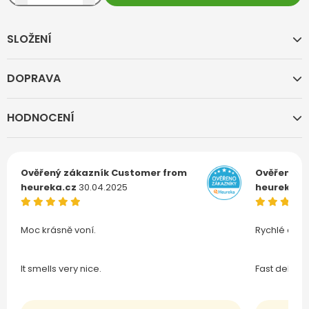
SLOŽENÍ
DOPRAVA
HODNOCENÍ
Ověřený zákazník
Customer from
Ověřený z
heureka.cz
30.04.2025
heureka.c
Moc krásně voní.
Rychlé doru
It smells very nice.
Fast deliver