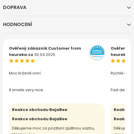
DOPRAVA
HODNOCENÍ
Ověřený zákazník
Customer from
Ověřený z
heureka.cz
30.04.2025
heureka.c
Moc krásně voní.
Rychlé doru
It smells very nice.
Fast deliver
Reakce obchodu BajaBee
Reakce o
Reakce obchodu BajaBee
Reakce o
Děkujeme moc za pozitivní zpětnou vazbu,
Děkujeme 