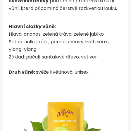
Svěže květinový
parfém na praní vás okouzlí
vůní, která připomíná čerstvě rozkvetlou louku.
Hlavní složky vůně:
Hlava: ananas, zelená tráva, zelené jablko
Srdce: fialka, růže, pomerančový květ, šeřík,
ylang-ylang
Základ: pačuli, santalové dřevo, vetiver
Druh vůně:
svěže květinová, unisex