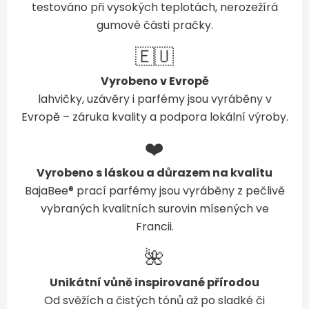
testováno při vysokých teplotách, nerozežírá
gumové části pračky.
🇪🇺
Vyrobeno v Evropě
lahvičky, uzávěry i parfémy jsou vyráběny v
Evropě – záruka kvality a podpora lokální výroby.
❤️
Vyrobeno s láskou a důrazem na kvalitu
BajaBee® prací parfémy jsou vyráběny z pečlivě
vybraných kvalitních surovin mísených ve
Francii.
🌺
Unikátní vůně inspirované přírodou
Od svěžích a čistých tónů až po sladké či