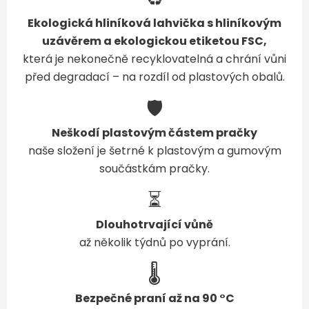
Ekologická hliníková lahvička s hliníkovým
uzávěrem a ekologickou etiketou FSC,
která je nekonečně recyklovatelná a chrání vůni
před degradací – na rozdíl od plastových obalů.
🛡️
Neškodí plastovým částem pračky
naše složení je šetrné k plastovým a gumovým
součástkám pračky.
⏳
Dlouhotrvající vůně
až několik týdnů po vyprání.
🌡️
Bezpečné praní až na 90 °C