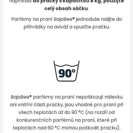
například
do pračky s kapacitou 8 kg, použijte
celý obsah sáčku
.
Parfémy na praní BajaBee® jednoduše nalijte do
přihrádky na aviváž a spusťte pračku.
BajaBee® parfémy na praní nepoškozují nálevku
ani vnitřní části pračky, jsou vhodné pro praní při
všech teplotách až do 90 °C (na rozdíl od
konkurenčních parfémů na praní, které při
teplotách nad 60 °C mohou poškodit pračku).