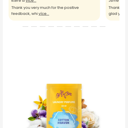
které si
více...
Jsme rádi
Thank you very much for the positive
Thank you 
feedback, whi
více...
glad yo
víc