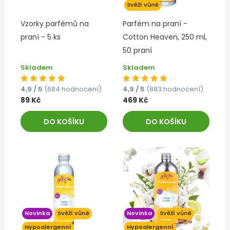
Svěží vůně
Vzorky parfémů na
Parfém na praní -
praní - 5 ks
Cotton Heaven, 250 ml,
50 praní
Skladem
Skladem
4,9 / 5
(684 hodnocení)
4,9 / 5
(883 hodnocení)
89 Kč
469 Kč
DO KOŠÍKU
DO KOŠÍKU
Novinka
Svěží vůně
Novinka
Svěží vůně
Hypoalergenní
Hypoalergenní