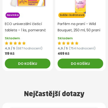
Novinka
Svěže-květinová
ECO univerzální čisticí
Parfém na praní - Wild
tableta – 1 ks, pomeranč
Bouquet, 250 ml, 50 praní
Skladem
Skladem
4,9 / 5
(687 hodnocení)
4,9 / 5
(754 hodnocení)
119 Kč
469 Kč
DO KOŠÍKU
DO KOŠÍKU
Nejčastější dotazy