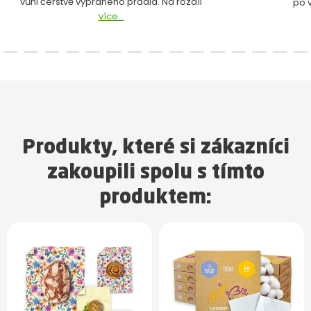
vůni čerstvě vypraného prádla. Na rozdíl
po 
více...
Produkty, které si zákazníci
zakoupili spolu s tímto
produktem: