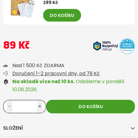
289 Kč
DO KOŠÍKU
89 Kč
🚗
Nad 1 500 Kč ZDARMA
💨
Doručení 1–2 pracovní dny, od 79 Kč
🏠
Na skladě více než 10 ks.
Odešleme v pondělí
10.08.2026.
-
+
DO KOŠÍKU
SLOŽENÍ