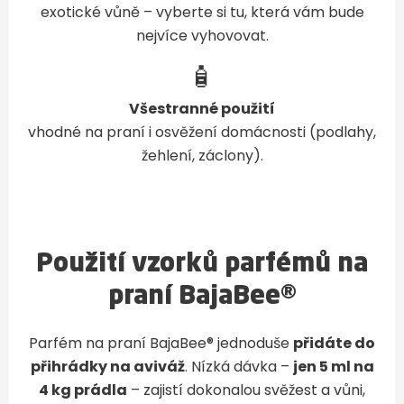
exotické vůně – vyberte si tu, která vám bude
nejvíce vyhovovat.
🧴
Všestranné použití
vhodné na praní i osvěžení domácnosti (podlahy,
žehlení, záclony).
Použití vzorků parfémů na
praní BajaBee®
Parfém na praní BajaBee® jednoduše
přidáte do
přihrádky na aviváž
. Nízká dávka –
jen 5 ml na
4 kg prádla
– zajistí dokonalou svěžest a vůni,