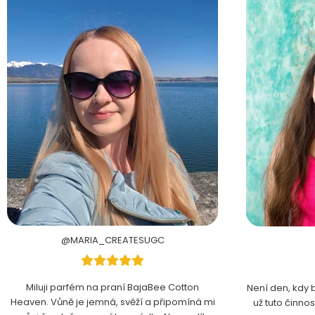
@MARIA_CREATESUGC
Miluji parfém na praní BajaBee Cotton
Není den, kdy 
Heaven. Vůně je jemná, svěží a připomíná mi
už tuto činno