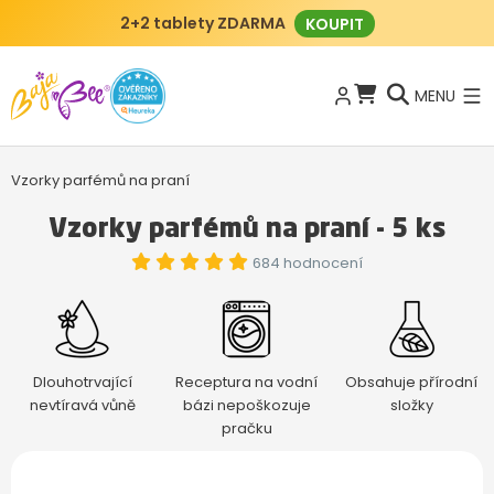
2+2 tablety ZDARMA
KOUPIT
MENU
Vzorky parfémů na praní
Vzorky parfémů na praní - 5 ks
684 hodnocení
Dlouhotrvající
Receptura na vodní
Obsahuje přírodní
nevtíravá vůně
bázi nepoškozuje
složky
pračku