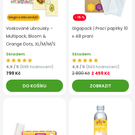
Nejprodávanější
- 15 %
Voskované ubrousky -
Gigapack | Prací papírky 10
Multipack, Bloom &
x 48 praní
Orange Dots, XL/M/M/S
Skladem
Skladem
4,9 / 5
(695 hodnocení)
4,9 / 5
(693 hodnocení)
799 Kč
2 890 Kč
2 459 Kč
DO KOŠÍKU
ZOBRAZIT