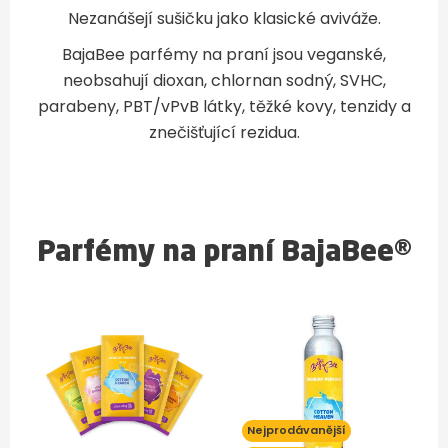
Nezanášejí sušičku jako klasické aviváže.
BajaBee parfémy na praní jsou veganské,
neobsahují dioxan, chlornan sodný, SVHC,
parabeny, PBT/vPvB látky, těžké kovy, tenzidy a
znečišťující rezidua.
Parfémy na praní BajaBee®
Nejprodávanější