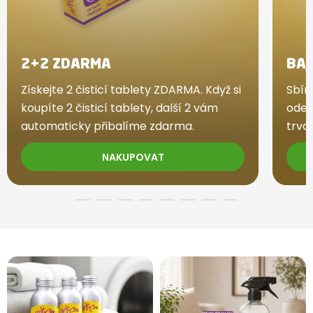
2+2 ZDARMA
BAJ
Získejte 2 čisticí tablety ZDARMA. Když si
Sbír
koupíte 2 čisticí tablety, další 2 vám
odem
automaticky přibalíme zdarma.
trval
NAKUPOVAT