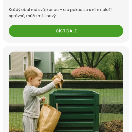
Každý obal má svůj konec – ale pokud se s ním naloží
správně, může mít i nový...
ČÍST DÁLE