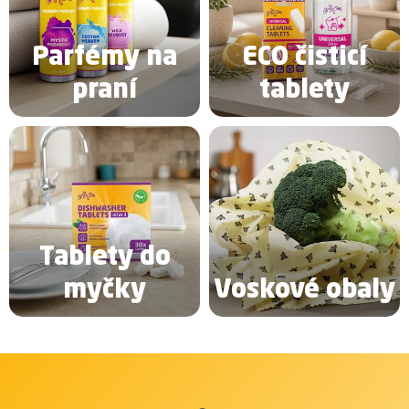
Parfémy na
ECO čisticí
praní
tablety
Tablety do
myčky
Voskové obaly