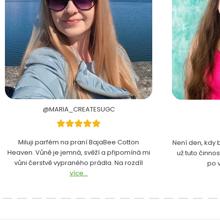
@MARIA_CREATESUGC
Miluji parfém na praní BajaBee Cotton
Není den, kdy 
Heaven. Vůně je jemná, svěží a připomíná mi
už tuto činno
vůni čerstvě vypraného prádla. Na rozdíl
po 
více...