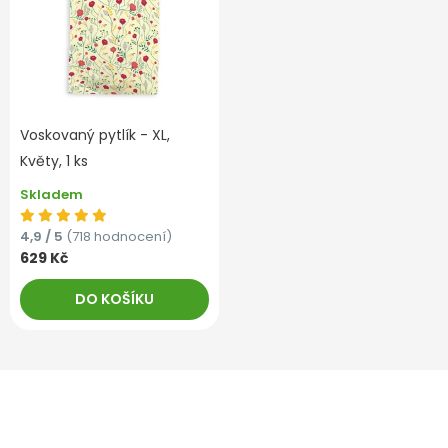
Voskovaný pytlík - XL,
Květy, 1 ks
Skladem
4,9 / 5
(718 hodnocení)
629 Kč
DO KOŠÍKU