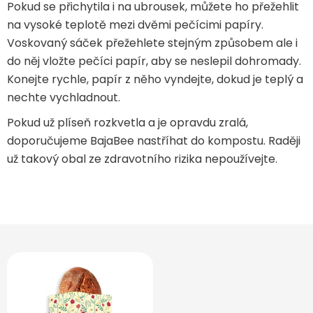
Pokud se přichytila i na ubrousek, můžete ho přežehlit
na vysoké teplotě mezi dvěmi pečícimi papíry.
Voskovaný sáček přežehlete stejným způsobem ale i
do něj vložte pečíci papír, aby se neslepil dohromady.
Konejte rychle, papír z něho vyndejte, dokud je teplý a
nechte vychladnout.
Pokud už plíseň rozkvetla a je opravdu zralá,
doporučujeme BajaBee nastříhat do kompostu. Raději
už takový obal ze zdravotního rizika nepoužívejte.