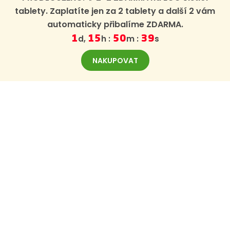
tablety. Zaplatíte jen za 2 tablety a další 2 vám
automaticky přibalíme ZDARMA.
d,
h :
m :
s
1
15
50
39
NAKUPOVAT
ODBĚR NOVINEK
Zaregistrujte se k odběru novinek BajaBee