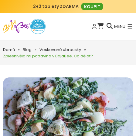
2+2 tablety ZDARMA
KOUPIT
MENU
Domů
»
Blog
»
Voskované ubrousky
»
Zplesnivěla mi potravina v BajaBee. Co dělat?