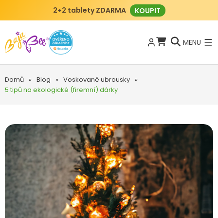
2+2 tablety ZDARMA
KOUPIT
MENU
Domů
»
Blog
»
Voskované ubrousky
»
5 tipů na ekologické (firemní) dárky