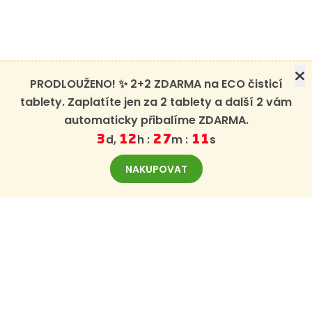
PRODLOUŽENO! ✨ 2+2 ZDARMA na ECO čisticí
tablety. Zaplatíte jen za 2 tablety a další 2 vám
automaticky přibalíme ZDARMA.
d,
h :
m :
s
3
12
27
10
NAKUPOVAT