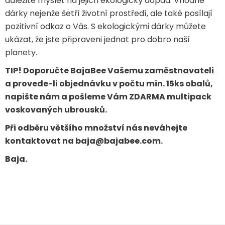
důležité myslet na jejich ekologický dopad. Vhodné
dárky nejenže šetří životní prostředí, ale také posílají
pozitivní odkaz o Vás. S ekologickými dárky můžete
ukázat, že jste připraveni jednat pro dobro naší
planety.
TIP! Doporučte BajaBee Vašemu zaměstnavateli
a provede-li objednávku v počtu min. 15ks obalů,
napište nám a pošleme Vám ZDARMA multipack
voskovaných ubrousků.
Při odběru většího množství nás neváhejte
kontaktovat na
baja@bajabee.com
.
Baja.