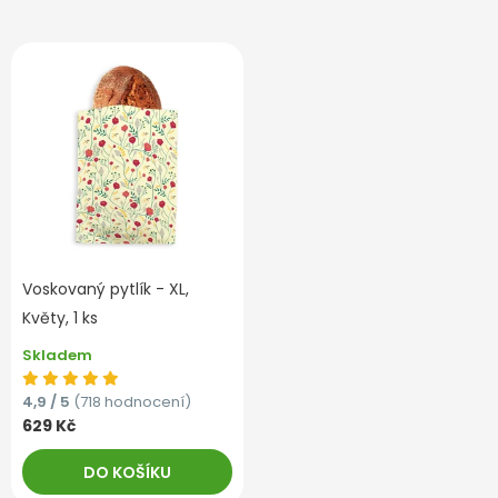
Voskovaný pytlík - XL,
Květy, 1 ks
Skladem
4,9 / 5
(718 hodnocení)
629 Kč
DO KOŠÍKU