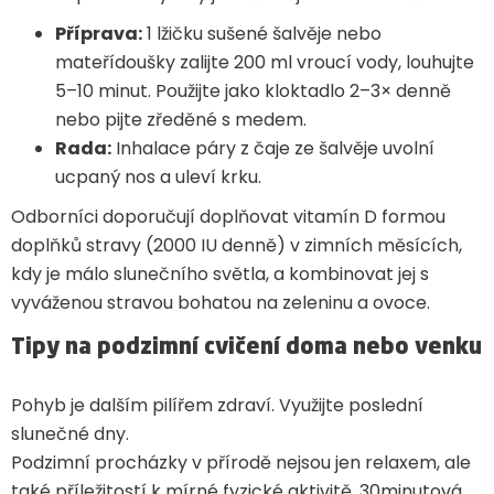
Příprava:
1 lžičku sušené šalvěje nebo
mateřídoušky zalijte 200 ml vroucí vody, louhujte
5–10 minut. Použijte jako kloktadlo 2–3× denně
nebo pijte zředěné s medem.
Rada:
Inhalace páry z čaje ze šalvěje uvolní
ucpaný nos a uleví krku.
Odborníci doporučují doplňovat vitamín D formou
doplňků stravy (2000 IU denně) v zimních měsících,
kdy je málo slunečního světla, a kombinovat jej s
vyváženou stravou bohatou na zeleninu a ovoce.
Tipy na podzimní cvičení doma nebo venku
Pohyb je dalším pilířem zdraví. Využijte poslední
slunečné dny.
Podzimní procházky v přírodě nejsou jen relaxem, ale
také příležitostí k mírné fyzické aktivitě. 30minutová