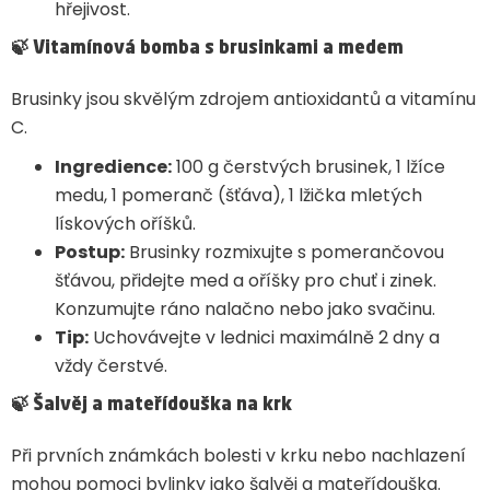
hřejivost.
🍃
Vitamínová bomba s brusinkami a medem
Brusinky jsou skvělým zdrojem antioxidantů a vitamínu
C.
Ingredience:
100 g čerstvých brusinek, 1 lžíce
medu, 1 pomeranč (šťáva), 1 lžička mletých
lískových oříšků.
Postup:
Brusinky rozmixujte s pomerančovou
šťávou, přidejte med a oříšky pro chuť i zinek.
Konzumujte ráno nalačno nebo jako svačinu.
Tip:
Uchovávejte v lednici maximálně 2 dny a
vždy čerstvé.
🍃
Šalvěj a mateřídouška na krk
Při prvních známkách bolesti v krku nebo nachlazení
mohou pomoci bylinky jako šalvěj a mateřídouška.