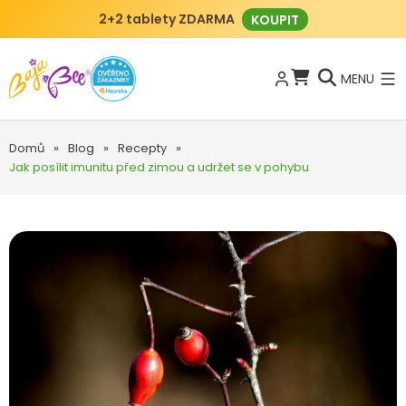
2+2 tablety ZDARMA
KOUPIT
MENU
Domů
»
Blog
»
Recepty
»
Jak posílit imunitu před zimou a udržet se v pohybu