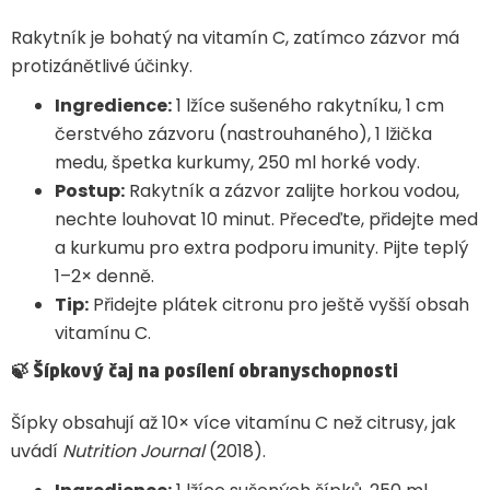
Rakytník je bohatý na vitamín C, zatímco zázvor má
protizánětlivé účinky.
Ingredience:
1 lžíce sušeného rakytníku, 1 cm
čerstvého zázvoru (nastrouhaného), 1 lžička
medu, špetka kurkumy, 250 ml horké vody.
Postup:
Rakytník a zázvor zalijte horkou vodou,
nechte louhovat 10 minut. Přeceďte, přidejte med
a kurkumu pro extra podporu imunity. Pijte teplý
1–2× denně.
Tip:
Přidejte plátek citronu pro ještě vyšší obsah
vitamínu C.
🍃
Šípkový čaj na posílení obranyschopnosti
Šípky obsahují až 10× více vitamínu C než citrusy, jak
uvádí
Nutrition Journal
(2018).