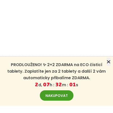
PRODLOUŽENO! ✨ 2+2 ZDARMA na ECO čisticí
tablety. Zaplatíte jen za 2 tablety a další 2 vám
automaticky přibalíme ZDARMA.
d,
h :
m :
s
2
07
32
00
NAKUPOVAT