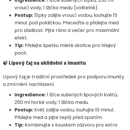
Ingredience:
1 lžíce sušených šípků, 250 ml
vroucí vody, 1 lžička medu (volitelné).
Postup:
Šípky zalijte vroucí vodou, louhujte 15
minut pod pokličkou. Přeceďte a přidejte med
pro sladkost. Pijte ráno a večer pro maximální
efekt.
Tip:
Přidejte špetku mleté skořice pro hřejivý
pocit.
🍃
Lípový čaj na uklidnění a imunitu
Lípový čaj je tradiční prostředek pro podporu imunity
a zmírnění nachlazení.
Ingredience:
1 lžíce sušených lipových květů,
250 ml horké vody, 1 lžička medu.
Postup:
Květ zalijte vodou, louhujte 10 minut.
Přidejte med a pijte teplý před spaním.
Tip:
Kombinujte s kouskem zázvoru pro extra