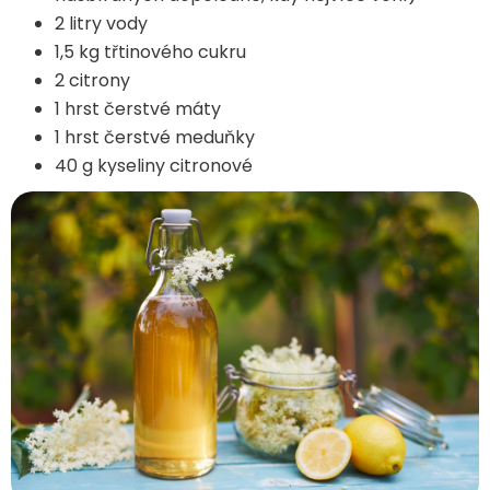
2 litry vody
1,5 kg třtinového cukru
2 citrony
1 hrst čerstvé máty
1 hrst čerstvé meduňky
40 g kyseliny citronové