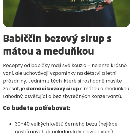
Babiččin bezový sirup s
mátou a meduňkou
Recepty od babičky mají své kouzlo – nejenže krásně
voní, ale uchovávají vzpomínky na dětství a letní
prázdniny. Jedním z těch, které si rozhodně musíte
zapsat, je
domácí bezový sirup
s mátou a meduňkou.
Lahodný, osvěžující a bez zbytečných konzervantů.
Co budete potřebovat:
30–40 velkých květů černého bezu (nejlépe
nasbíraných dopoledne, kdy nejvíce voní)