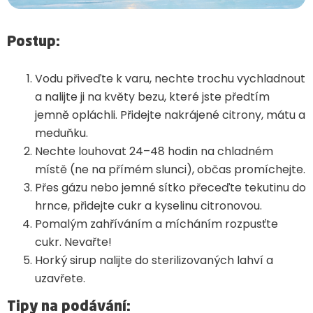
Postup:
Vodu přiveďte k varu, nechte trochu vychladnout
a nalijte ji na květy bezu, které jste předtím
jemně opláchli. Přidejte nakrájené citrony, mátu a
meduňku.
Nechte louhovat 24–48 hodin na chladném
místě (ne na přímém slunci), občas promíchejte.
Přes gázu nebo jemné sítko přeceďte tekutinu do
hrnce, přidejte cukr a kyselinu citronovou.
Pomalým zahříváním a mícháním rozpusťte
cukr. Nevařte!
Horký sirup nalijte do sterilizovaných lahví a
uzavřete.
Tipy na podávání: