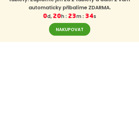
automaticky přibalíme ZDARMA.
d,
h :
m :
s
0
20
23
33
NAKUPOVAT
ODBĚR NOVINEK
Zaregistrujte se k odběru novinek BajaBee