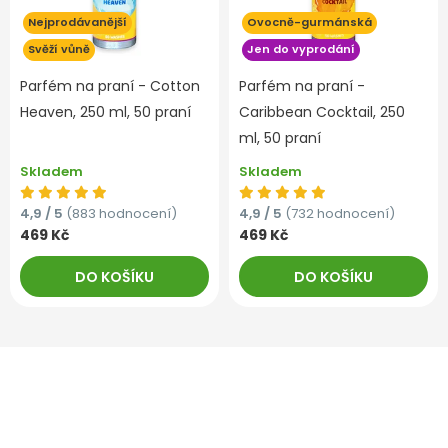
Nejprodávanější
Ovocně-gurmánská
Svěží vůně
Jen do vyprodání
Parfém na praní - Cotton
Parfém na praní -
Heaven, 250 ml, 50 praní
Caribbean Cocktail, 250
ml, 50 praní
Skladem
Skladem
4,9 / 5
(883 hodnocení)
4,9 / 5
(732 hodnocení)
469 Kč
469 Kč
DO KOŠÍKU
DO KOŠÍKU