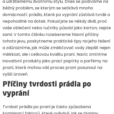
a udržitelnému životnímu stylu. Dnes se podíváme na
běžný problém, se kterým se setkává mnoho
domácností: prádlo, které po vyprání zůstává tvrdé a
nepohodlné na dotek. Pokud jste se někdy divili, proč
vaše oblečení nebo ručníky působí jako karton, nejste
sami. V tomto článku rozebereme hlavní příčiny
tohoto jevu, poskytneme praktické tipy na jeho řešení
a zdůrazníme, jak může změkčovač vody zlepšit nejen
měkkost, ale i celkovou kvalitu praní. Navíc zmíníme
inovativní produkty jako prací papírky a parfémy na
praní, které mohou váš proces praní posunout na
vyšší úroveň.
Příčiny tvrdosti prádla po
vyprání
Tvrdost prádla po praní je často způsobena
kombinací faktorů, které ovlivňují, jak se tkaniny