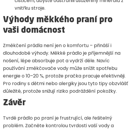
čističem, abyste odstranili usazeniny minerálů z
vnitřku stroje.
Výhody měkkého praní pro
vaši domácnost
Změkčení prádla není jen o komfortu – přináší i
dlouhodobé výhody. Měkké prádlo je příjemnější na
nošení, lépe absorbuje pot a vydrží déle. Navíc
používání změkčovače vody může snížit spotřebu
energie o 10–20 %, protože pračka pracuje efektivněji.
Pro rodiny s dětmi nebo alergiky jsou tyto tipy obzvlášť
důležité, protože snižují riziko podráždění pokožky.
Závěr
Tvrdé prádlo po praní je frustrující, ale řešitelný
problém. Začněte kontrolou tvrdosti vaší vody a