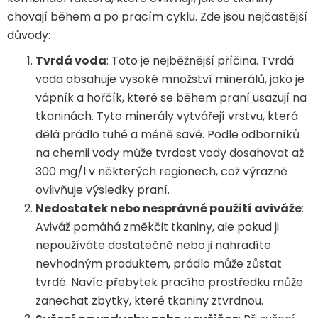
chovají během a po pracím cyklu. Zde jsou nejčastější
důvody:
Tvrdá voda
: Toto je nejběžnější příčina. Tvrdá
voda obsahuje vysoké množství minerálů, jako je
vápník a hořčík, které se během praní usazují na
tkaninách. Tyto minerály vytvářejí vrstvu, která
dělá prádlo tuhé a méně savé. Podle odborníků
na chemii vody může tvrdost vody dosahovat až
300 mg/l v některých regionech, což výrazně
ovlivňuje výsledky praní.
Nedostatek nebo nesprávné použití aviváže
:
Aviváž pomáhá změkčit tkaniny, ale pokud ji
nepoužíváte dostatečně nebo ji nahradíte
nevhodným produktem, prádlo může zůstat
tvrdé. Navíc přebytek pracího prostředku může
zanechat zbytky, které tkaniny ztvrdnou.