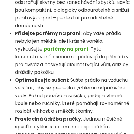
odstraňují skvrny bez zanechávání zbytků. Navíc
jsou kompaktní, biologicky odbouratelné a snižují
plastový odpad – perfektní pro udržitelné
domácnosti.
Přidejte parfémy na praní
: Aby vaše prádlo
nebylo jen měkké, ale i krásně vonělo,
vyzkoušejte
parfémy na praní
. Tyto
koncentrované esence se přidávají do přihrádky
pro aviváž a poskytují dlouhotrvající vůni, aniž by
dráždily pokožku.
Optimalizujte sušení
: Sušte prádlo na vzduchu
ve stínu, aby se předešlo rychlému odpařování
vody. Pokud používáte sušičku, přidejte vlněné
koule nebo ručníky, které pomáhají rovnoměrně
rozložit vlhkost a změkčit tkaniny.
Pravidelná údržba pračky
: Jednou měsíčně
spusťte cyklus s octem nebo speciálním