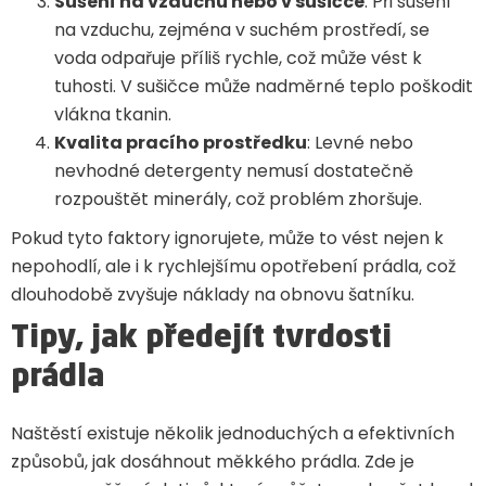
Sušení na vzduchu nebo v sušičce
: Při sušení
na vzduchu, zejména v suchém prostředí, se
voda odpařuje příliš rychle, což může vést k
tuhosti. V sušičce může nadměrné teplo poškodit
vlákna tkanin.
Kvalita pracího prostředku
: Levné nebo
nevhodné detergenty nemusí dostatečně
rozpouštět minerály, což problém zhoršuje.
Pokud tyto faktory ignorujete, může to vést nejen k
nepohodlí, ale i k rychlejšímu opotřebení prádla, což
dlouhodobě zvyšuje náklady na obnovu šatníku.
Tipy, jak předejít tvrdosti
prádla
Naštěstí existuje několik jednoduchých a efektivních
způsobů, jak dosáhnout měkkého prádla. Zde je