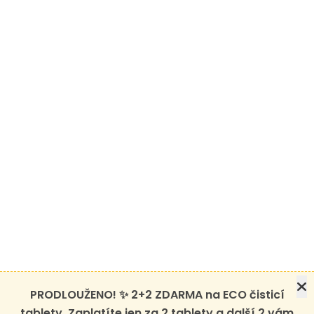
PRODLOUŽENO! ✨ 2+2 ZDARMA na ECO čisticí
tablety. Zaplatíte jen za 2 tablety a další 2 vám