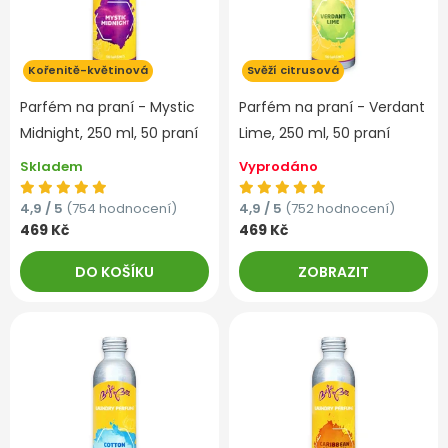
Kořenitě-květinová
Svěží citrusová
Parfém na praní - Mystic
Parfém na praní - Verdant
Midnight, 250 ml, 50 praní
Lime, 250 ml, 50 praní
Skladem
Vyprodáno
4,9 / 5
(754 hodnocení)
4,9 / 5
(752 hodnocení)
469 Kč
469 Kč
DO KOŠÍKU
ZOBRAZIT