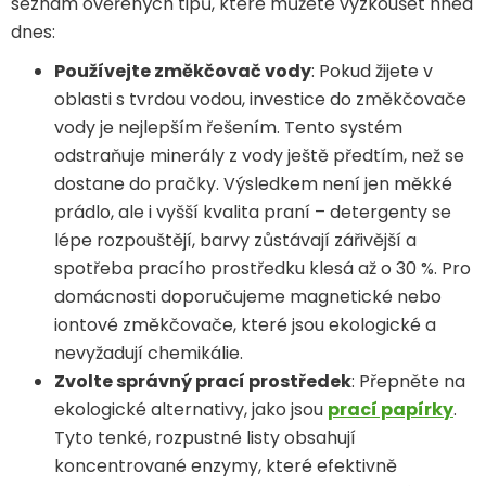
seznam ověřených tipů, které můžete vyzkoušet hned
dnes:
Používejte změkčovač vody
: Pokud žijete v
oblasti s tvrdou vodou, investice do změkčovače
vody je nejlepším řešením. Tento systém
odstraňuje minerály z vody ještě předtím, než se
dostane do pračky. Výsledkem není jen měkké
prádlo, ale i vyšší kvalita praní – detergenty se
lépe rozpouštějí, barvy zůstávají zářivější a
spotřeba pracího prostředku klesá až o 30 %. Pro
domácnosti doporučujeme magnetické nebo
iontové změkčovače, které jsou ekologické a
nevyžadují chemikálie.
Zvolte správný prací prostředek
: Přepněte na
ekologické alternativy, jako jsou
prací papírky
.
Tyto tenké, rozpustné listy obsahují
koncentrované enzymy, které efektivně