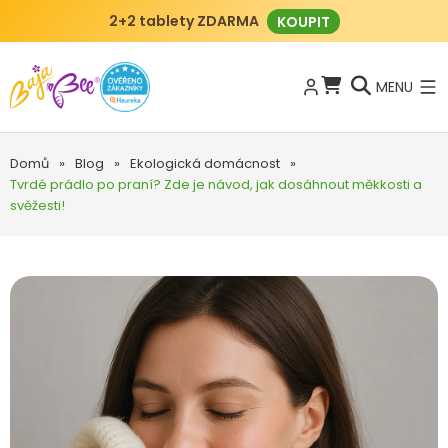
2+2 tablety ZDARMA
KOUPIT
MENU
Domů
»
Blog
»
Ekologická domácnost
»
Tvrdé prádlo po praní? Zde je návod, jak dosáhnout měkkosti a
svěžesti!