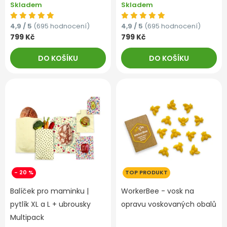
Skladem
Skladem
4,9 / 5
(695 hodnocení)
4,9 / 5
(695 hodnocení)
799 Kč
799 Kč
DO KOŠÍKU
DO KOŠÍKU
- 20 %
TOP PRODUKT
Balíček pro maminku |
WorkerBee - vosk na
pytlík XL a L + ubrousky
opravu voskovaných obalů
Multipack