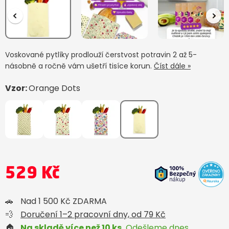
Voskované pytlíky prodlouží čerstvost potravin 2 až 5-
násobně a ročně vám ušetří tisíce korun.
Číst dále »
Vzor:
Orange Dots
529 Kč
🚗
Nad 1 500 Kč ZDARMA
💨
Doručení 1–2 pracovní dny, od 79 Kč
🏠
Na skladě více než 10 ks.
Odešleme dnes.