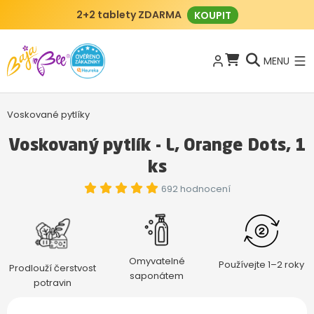
2+2 tablety ZDARMA
KOUPIT
MENU
Voskované pytlíky
Voskovaný pytlík - L, Orange Dots, 1
ks
692 hodnocení
Omyvatelné
Používejte 1–2 roky
Prodlouží čerstvost
saponátem
potravin