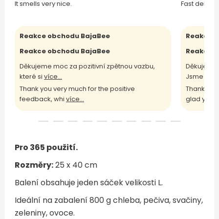
It smells very nice.
Fast deliver
Reakce obchodu BajaBee
Reakce o
Reakce obchodu BajaBee
Reakce o
Děkujeme moc za pozitivní zpětnou vazbu,
Děkujeme 
které si
více...
Jsme rádi
Thank you very much for the positive
Thank you 
feedback, whi
více...
glad yo
víc
Pro 365 použití.
Rozměry:
25 x 40 cm
Balení obsahuje jeden sáček velikosti L.
Ideální na zabalení 800 g chleba, pečiva, svačiny,
zeleniny, ovoce.