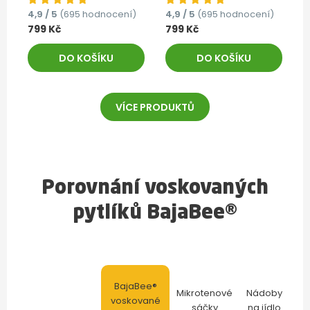
4,9 / 5
(695 hodnocení)
4,9 / 5
(695 hodnocení)
799 Kč
799 Kč
DO KOŠÍKU
DO KOŠÍKU
VÍCE PRODUKTŮ
Porovnání voskovaných
pytlíků BajaBee®
BajaBee®
Mikrotenové
Nádoby
voskované
sáčky
na jídlo