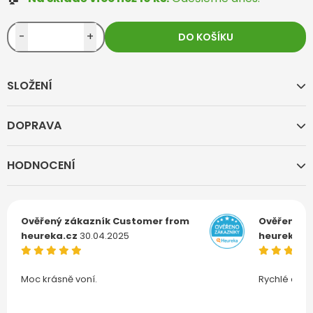
-
+
DO KOŠÍKU
SLOŽENÍ
DOPRAVA
HODNOCENÍ
Ověřený zákazník
Customer from
Ověřený z
heureka.cz
30.04.2025
heureka.c
Moc krásně voní.
Rychlé doru