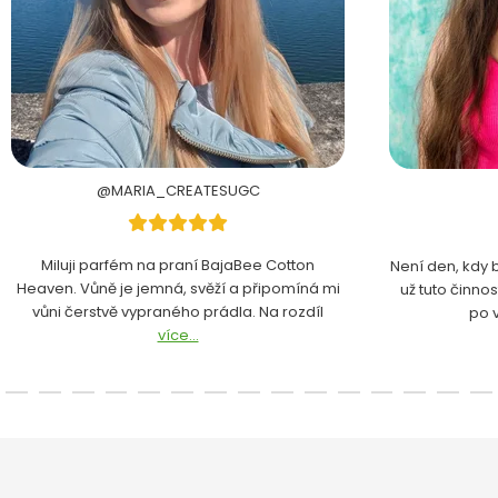
@MARIA_CREATESUGC
Miluji parfém na praní BajaBee Cotton
Není den, kdy 
Heaven. Vůně je jemná, svěží a připomíná mi
už tuto činno
vůni čerstvě vypraného prádla. Na rozdíl
po 
více...