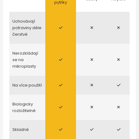
pytlíky
Uchovávají
potraviny déle
čerstvé
Nerozkládají
se na
mikroplasty
Na více použití
Biologicky
rozložitelné
Skladné